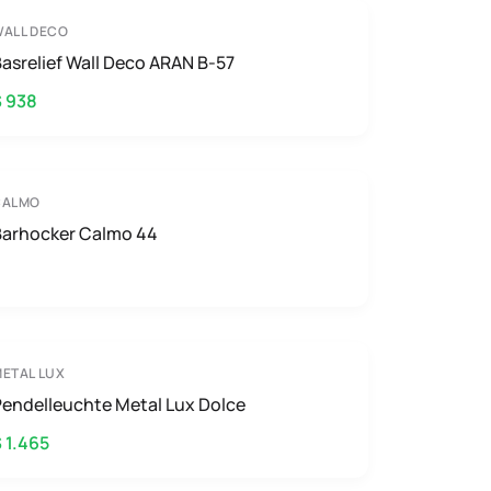
ALL DECO
asrelief Wall Deco ARAN B-57
$ 938
CALMO
Barhocker Calmo 44
ETAL LUX
endelleuchte Metal Lux Dolce
 1.465