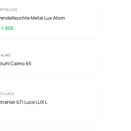
ETAL LUX
Pendelleuchte Metal Lux Atom
 1.906
CALMO
Stuhl Calmo 65
LTI LUCE
trahler ILTI Luce LUX L