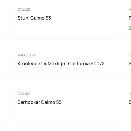
CALMO
M
Stuhl Calmo 53
$
MAXLIGHT
Kronleuchter Maxlight California P0072
CALMO
I
Barhocker Calmo 55
S