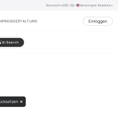
Deutsch
USD ($)
Vereinigte Staaten
Einloggen
N
PREISGESTALTUNG
AI Search
ücksetzen