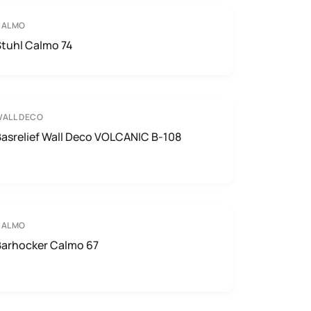
CALMO
Stuhl Calmo 74
ALL DECO
asrelief Wall Deco VOLCANIC B-108
CALMO
Barhocker Calmo 67