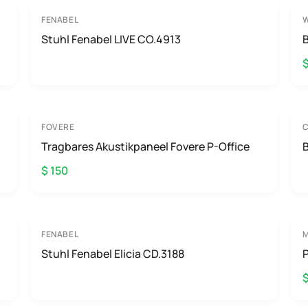
FENABEL
W
Stuhl Fenabel LIVE CO.4913
B
FOVERE
Tragbares Akustikpaneel Fovere P-Office
$ 150
FENABEL
M
Stuhl Fenabel Elicia CD.3188
P
$