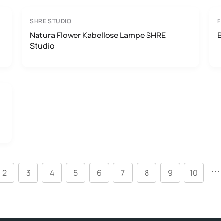
SHRE STUDIO
F
Natura Flower Kabellose Lampe SHRE
B
Studio
...
2
3
4
5
6
7
8
9
10