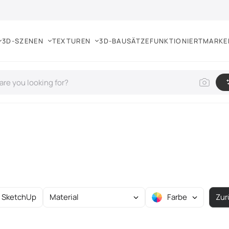
3D-SZENEN
TEXTUREN
3D-BAUSÄTZE
FUNKTIONIERT
MARKE
SketchUp
Material
Farbe
Zur