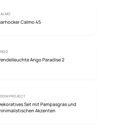
CALMO
Barhocker Calmo 45
ANGO
Pendelleuchte Ango Paradise 2
TOON PROJECT
Dekoratives Set mit Pampasgras und
minimalistischen Akzenten