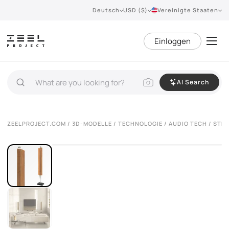
Deutsch
USD ($)
Vereinigte Staaten
Einloggen
AI Search
VIEW 360°
ZEELPROJECT.COM
/
3D-MODELLE
/
TECHNOLOGIE
/
AUDIO TECH
/ STE