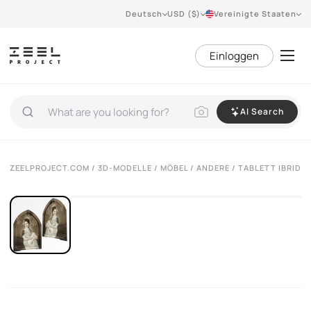
Deutsch
USD ($)
Vereinigte Staaten
Einloggen
AI Search
VIEW 360°
ZEELPROJECT.COM
/
3D-MODELLE
/
MÖBEL
/
ANDERE
/ TABLETT IBRIDE