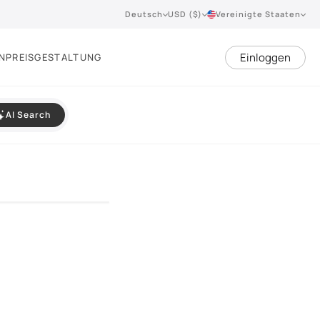
Deutsch
USD ($)
Vereinigte Staaten
Einloggen
N
PREISGESTALTUNG
AI Search
VIEW 360°