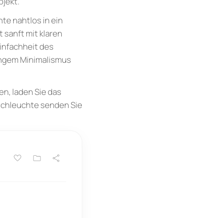
jekt.
te nahtlos in ein
 sanft mit klaren
Einfachheit des
rengem Minimalismus
en, laden Sie das
ischleuchte senden Sie