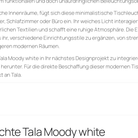
em funktionalen und doch unaufdringlichen Beleuchtungsob
sche Innenräume, fügt sich diese minimalistische Tischleuch
Schlafzimmer oder Büro ein. Ihr weiches Licht interagiert
lichen Textilien und schafft eine ruhige Atmosphäre. Die 
 ihr, verschiedene Einrichtungsstile zu ergänzen, von st
htigeren modernen Räumen.
ala Moody white in Ihr nächstes Designprojekt zu integrier
herunter. Für die direkte Beschaffung dieser modernen T
t an Tala.
chte Tala Moody white