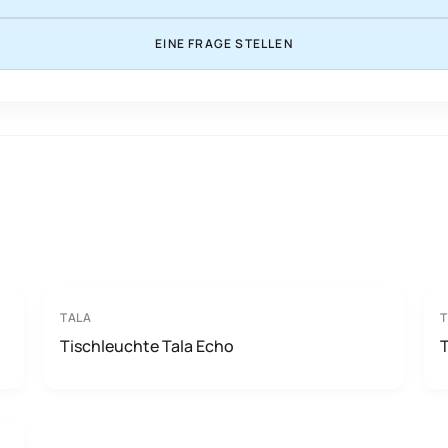
EINE FRAGE STELLEN
TALA
T
Tischleuchte Tala Echo
T