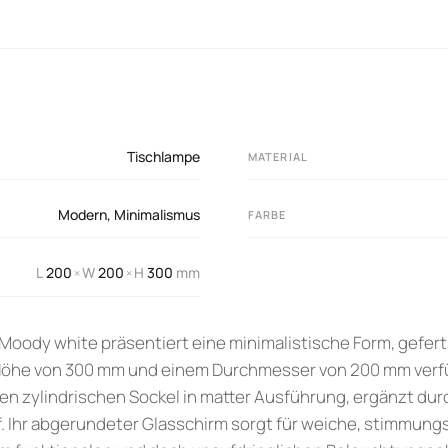
Tischlampe
MATERIAL
Modern
,
Minimalismus
FARBE
L
200
W
200
H
300
mm
×
×
 Moody white präsentiert eine minimalistische Form, gefert
r Höhe von 300 mm und einem Durchmesser von 200 mm ver
en zylindrischen Sockel in matter Ausführung, ergänzt du
 Ihr abgerundeter Glasschirm sorgt für weiche, stimmung