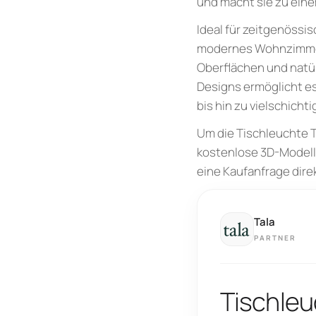
und macht sie zu ein
Ideal für zeitgenössi
modernes Wohnzimmer, 
Oberflächen und natür
Designs ermöglicht es
bis hin zu vielschic
Um die Tischleuchte T
kostenlose 3D-Modell 
eine Kaufanfrage direk
Tala
PARTNER
Tischleu