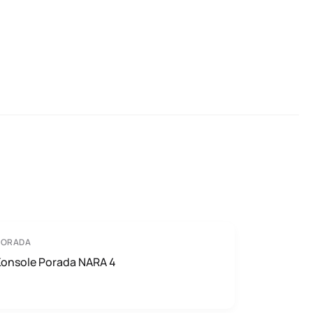
PORADA
Konsole Porada NARA 4