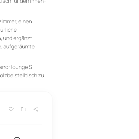
isch für den Innen-
nzimmer, einen
ürliche
n, und ergänzt
te, aufgeräumte
anor lounge S
olzbeistelltisch zu