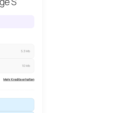
nge S
5.3 Mb
10 Mb
Mehr Kredite erhalten