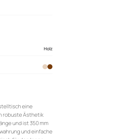
Holz
telltisch eine
h robuste Ästhetik
 Länge und ist 350 mm
bewahrung und einfache