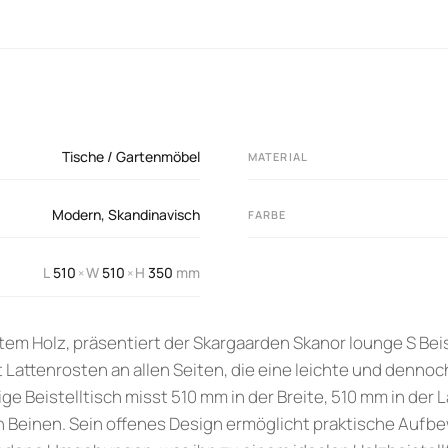
Tische / Gartenmöbel
MATERIAL
Modern
,
Skandinavisch
FARBE
L
510
W
510
H
350
mm
×
×
tem Holz, präsentiert der Skargaarden Skanor lounge S Beis
 Lattenrosten an allen Seiten, die eine leichte und dennoc
tige Beistelltisch misst 510 mm in der Breite, 510 mm in der
n Beinen. Sein offenes Design ermöglicht praktische Auf