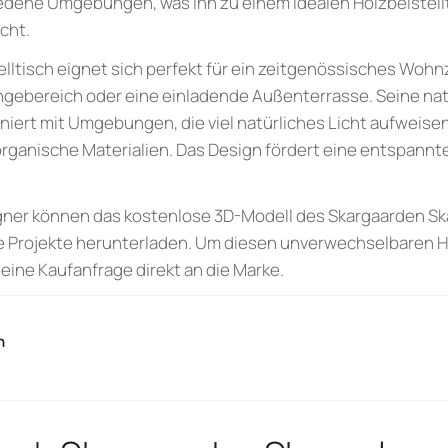
iedene Umgebungen, was ihn zu einem idealen Holzbeistellt
cht.
lltisch eignet sich perfekt für ein zeitgenössisches Woh
ngebereich oder eine einladende Außenterrasse. Seine nat
iert mit Umgebungen, die viel natürliches Licht aufweise
organische Materialien. Das Design fördert eine entspann
gner können das kostenlose 3D-Modell des Skargaarden Sk
hre Projekte herunterladen. Um diesen unverwechselbaren H
eine Kaufanfrage direkt an die Marke.
n