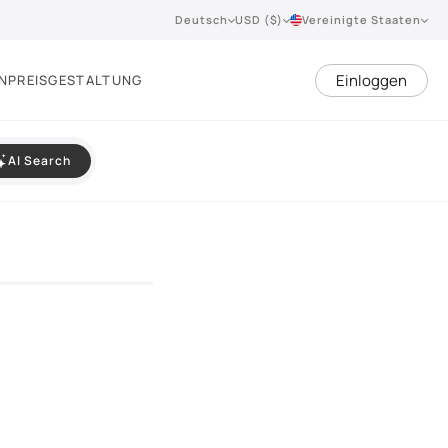
Deutsch
USD ($)
Vereinigte Staaten
Einloggen
N
PREISGESTALTUNG
AI Search
VIEW 360°