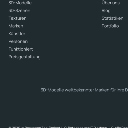
3D-Modelle
Über uns
3D-Szenen
Blog
Texturen
Statistiken
Marken
Portfolio
Künstler
Personen
Funktioniert
Preisgestaltung
3D-Modelle weltbekannter Marken für Ihre D
© 2026 Im Besitz von Zeel Project LLC. Betrieben von IT Platform LLC. Alle Re