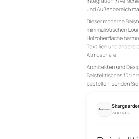
Integration in versch
und Außenbereich ma
Dieser moderne Beiste
minimalistischen Lou
Holzoberfläche harmon
Textilien und andere 
Atmosphäre.
Architekten und Desi
Beistelltisches für i
bestellen, senden Sie 
Skargaarde
PARTNER