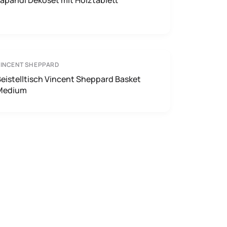
apandi Dekoset mit Holztablett
INCENT SHEPPARD
eistelltisch Vincent Sheppard Basket
Medium