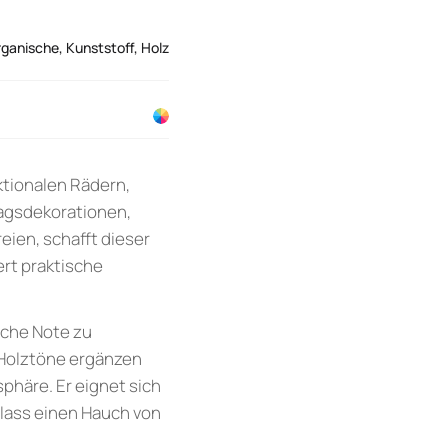
rganische
,
Kunststoff
,
Holz
ktionalen Rädern,
tagsdekorationen,
eien, schafft dieser
ert praktische
iche Note zu
 Holztöne ergänzen
phäre. Er eignet sich
lass einen Hauch von