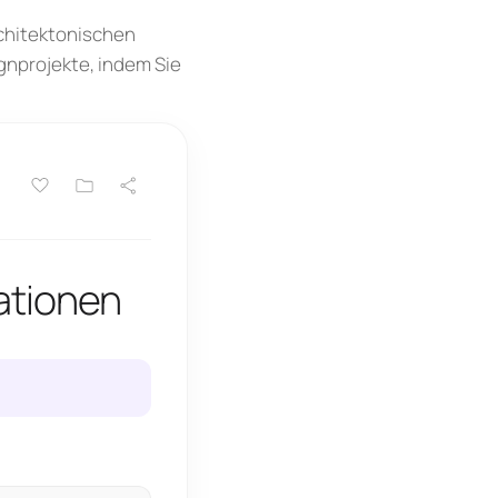
rchitektonischen
ignprojekte, indem Sie
ationen