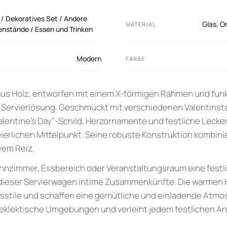
 / Dekoratives Set / Andere
Glas
,
O
MATERIAL
enstände / Essen und Trinken
Modern
FARBE
aus Holz, entworfen mit einem X-förmigen Rahmen und fun
ge Servierlösung. Geschmückt mit verschiedenen Valentins
alentine's Day"-Schild, Herzornamente und festliche Lecker
ierlichen Mittelpunkt. Seine robuste Konstruktion kombini
vem Reiz.
hnzimmer, Essbereich oder Veranstaltungsraum eine festl
t dieser Servierwagen intime Zusammenkünfte. Die warmen
ngsstile und schaffen eine gemütliche und einladende Atmos
 eklektische Umgebungen und verleiht jedem festlichen An