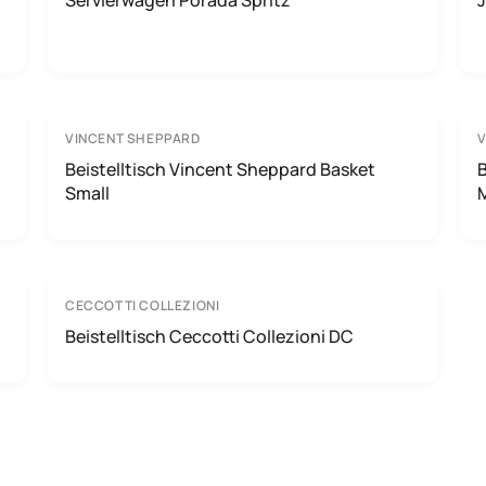
Servierwagen Porada Spritz
J
VINCENT SHEPPARD
V
Beistelltisch Vincent Sheppard Basket
B
Small
CECCOTTI COLLEZIONI
Beistelltisch Ceccotti Collezioni DC