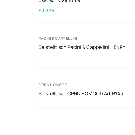
Esstisch Calmo T9
$ 1.395
PACINI & CAPPELLINI
Beistelltisch Pacini & Cappellini HENRY
CPRN HOMOOD
Beistelltisch CPRN HOMOOD Art.B143