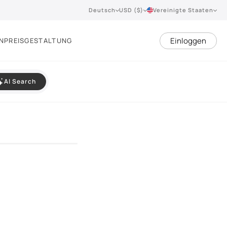
Deutsch
USD ($)
Vereinigte Staaten
Einloggen
N
PREISGESTALTUNG
AI Search
VIEW 360°