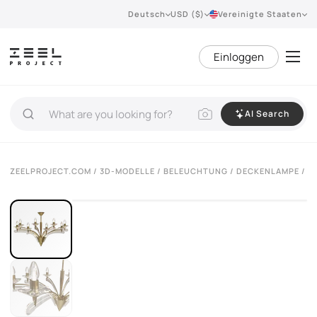
Deutsch
USD ($)
Vereinigte Staaten
Einloggen
AI Search
VIEW 360°
ZEELPROJECT.COM
/
3D-MODELLE
/
BELEUCHTUNG
/
DECKENLAMPE
/ K