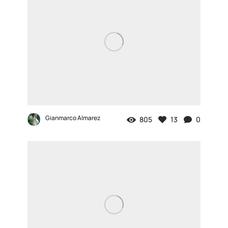
Gianmarco Almarez
805
13
0