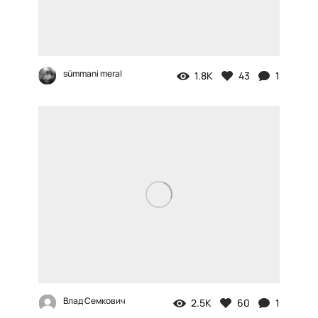
sümmani meral
1.8K
43
1
Влад Семкович
2.5K
60
1