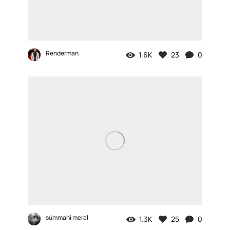
Renderman
1.6K
23
0
sümmani meral
1.3K
25
0