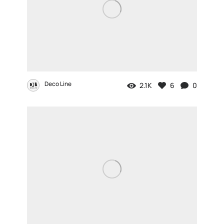
Deco Line
2.1K
6
0