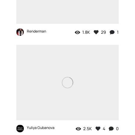
Renderman
1.8K
29
1
Yuliya Gubanova
2.5K
4
0