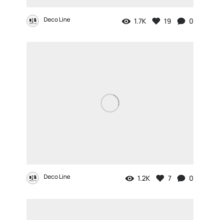
Deco Line
1.7K
19
0
Deco Line
1.2K
7
0