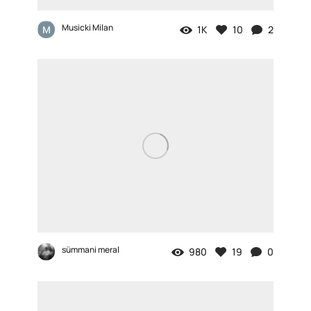
Musicki Milan
1K
10
2
sümmani meral
980
19
0