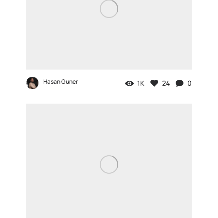
Hasan Guner
1K
24
0