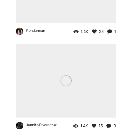
Renderman
1.4K
23
1
Juanito D'veracruz
1.4K
15
0