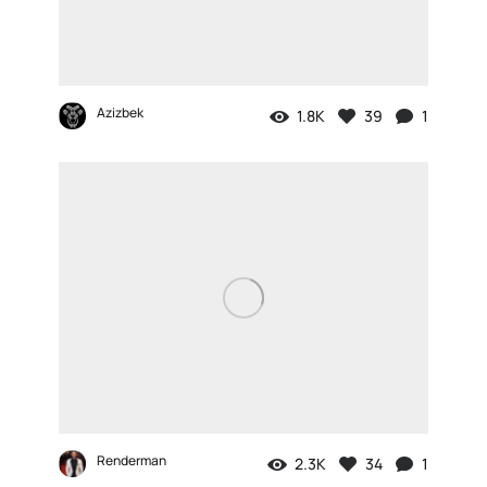
Azizbek
1.8K
39
1
Renderman
2.3K
34
1