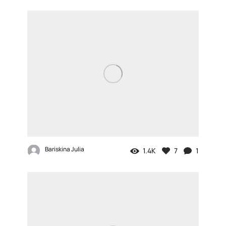
Bariskina Julia
1.4K
7
1