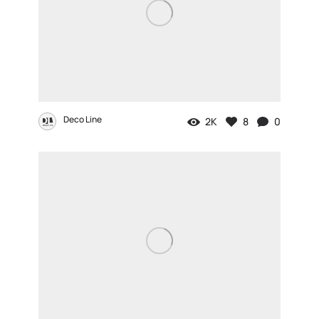
Deco Line
2K
8
0