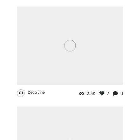
Deco Line
2.3K
7
0