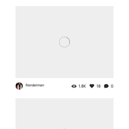
Renderman
1.8K
18
0