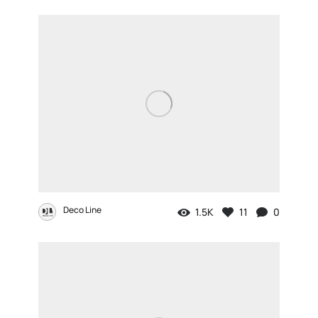
Deco Line
1.5K
11
0