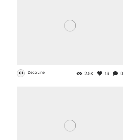
Deco Line
2.5K
13
0