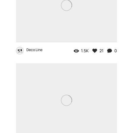
Deco Line
1.5K
21
0