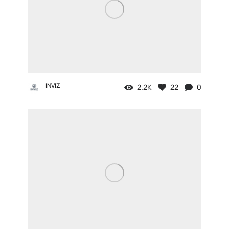
INVIZ
2.2K
22
0