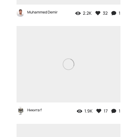
Muhammed Demir
2.2K
32
1
Никита f
1.9K
17
1