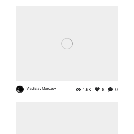
Vladislav Morozov
1.6K
8
0