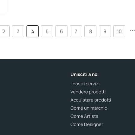
..
2
3
4
5
6
7
8
9
10
Unisciti a noi
I nostri servizi
Vendere prodotti
Acquistare prodotti
Come un marchio
Come Artista
Come Designer