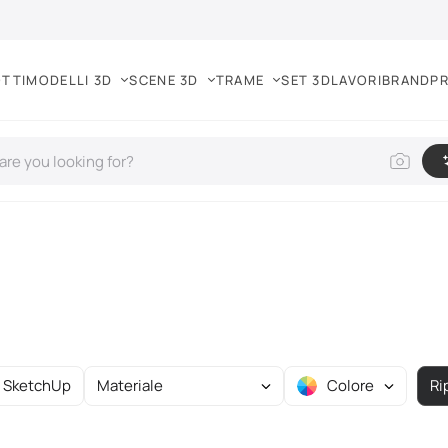
TTI
MODELLI 3D
SCENE 3D
TRAME
SET 3D
LAVORI
BRAND
PR
SketchUp
Materiale
Colore
Ri