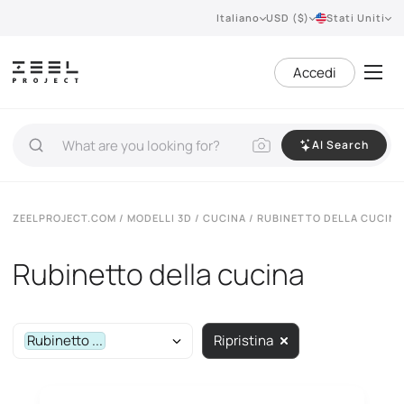
Italiano
USD ($)
Stati Uniti
Accedi
AI Search
ZEELPROJECT.COM
/
MODELLI 3D
/
CUCINA
/ RUBINETTO DELLA CUCINA
Rubinetto della cucina
Rubinetto ...
Ripristina