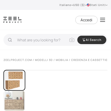
Italiano
USD ($)
Stati Uniti
Accedi
AI Search
VIEW 360°
ZEELPROJECT.COM
/
MODELLI 3D
/
MOBILIA
/
CREDENZA E CASSETTIER