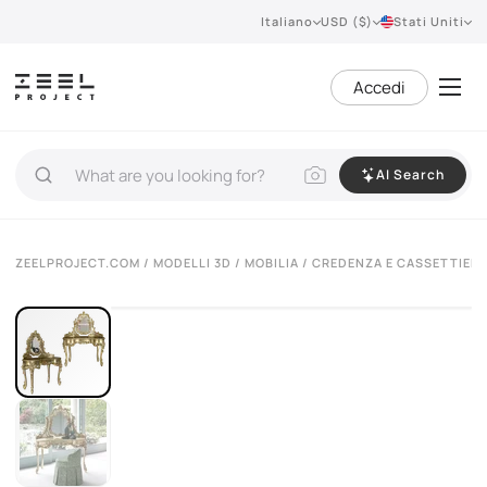
Italiano
USD ($)
Stati Uniti
Accedi
AI Search
VIEW 360°
ZEELPROJECT.COM
/
MODELLI 3D
/
MOBILIA
/
CREDENZA E CASSETTIER