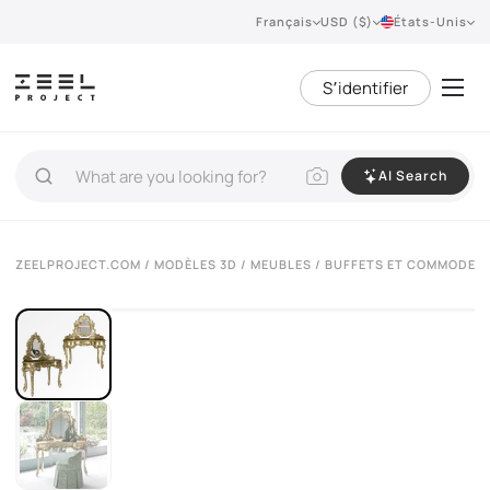
Français
USD ($)
États-Unis
S՚identifier
AI Search
VIEW 360°
ZEELPROJECT.COM
/
MODÈLES 3D
/
MEUBLES
/
BUFFETS ET COMMODES