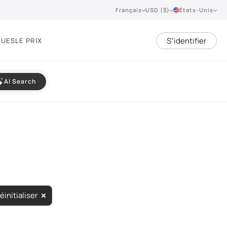
Français
USD ($)
États-Unis
S՚identifier
QUES
LE PRIX
AI Search
éinitialiser