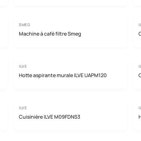
SMEG
I
Machine à café filtre Smeg
ILVE
I
Hotte aspirante murale ILVE UAPM120
C
ILVE
I
Cuisinière ILVE M09FDNS3
H