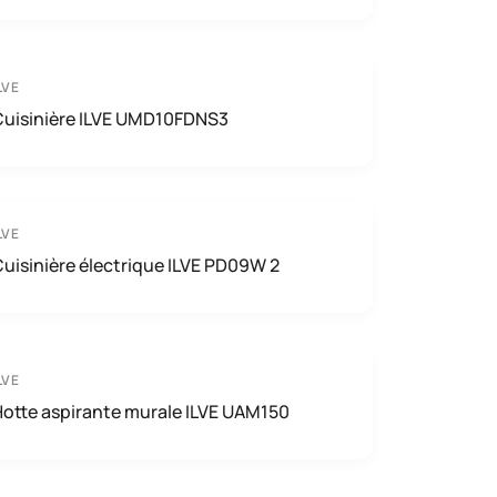
LVE
Cuisinière ILVE UMD10FDNS3
LVE
uisinière électrique ILVE PD09W 2
LVE
otte aspirante murale ILVE UAM150