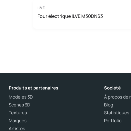
ILVE
Four électrique ILVE M30DNS3
Produits et partenaires
Société
Modèles 3D
À propos de 
Scènes 3D
Blog
Textures
Statistiques
Marques
Portfolio
Artistes