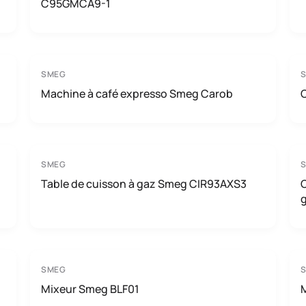
C95GMCA9-1
SMEG
Machine à café expresso Smeg Carob
C
SMEG
Table de cuisson à gaz Smeg CIR93AXS3
C
SMEG
Mixeur Smeg BLF01