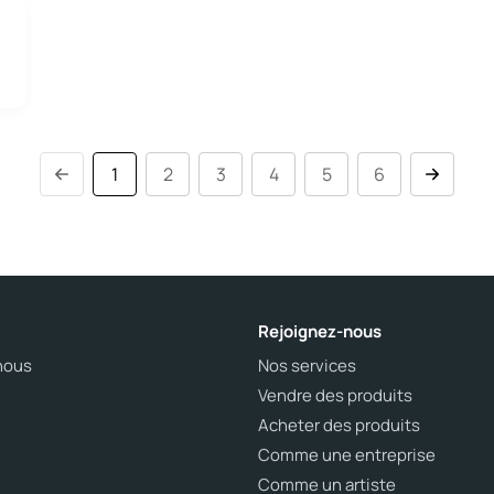
1
2
3
4
5
6
Rejoignez-nous
nous
Nos services
Vendre des produits
Acheter des produits
Comme une entreprise
Comme un artiste