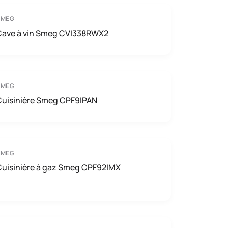
SMEG
Cave à vin Smeg CVI338RWX2
SMEG
Cuisinière Smeg CPF9IPAN
SMEG
Cuisinière à gaz Smeg CPF92IMX