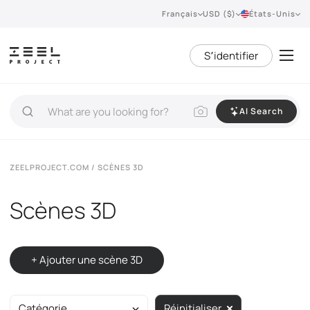
Français
USD ($)
États-Unis
S՚identifier
AI Search
ZEELPROJECT.COM
/ SCÈNES 3D
Scènes 3D
+ Ajouter une scène 3D
Catégorie
Réinitialiser