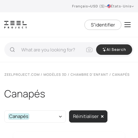
Français
USD ($)
États-Unis
S՚identifier
AI Search
ZEELPROJECT.COM
/
MODÈLES 3D
/
CHAMBRE D'ENFANT
/ CANAPÉS
Canapés
Canapés
Réinitialiser