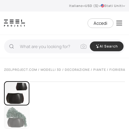
Italiano
USD ($)
Stati Uniti
Accedi
AI Search
VIEW 360°
ZEELPROJECT.COM
/
MODELLI 3D
/
DECORAZIONE
/
PIANTE
/ FIORIERA 