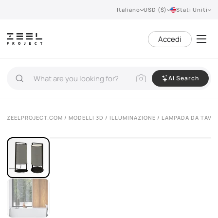
Italiano
USD ($)
Stati Uniti
Accedi
AI Search
VIEW 360°
ZEELPROJECT.COM
/
MODELLI 3D
/
ILLUMINAZIONE
/
LAMPADA DA TAVO