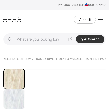
Italiano
USD ($)
Stati Uniti
Accedi
AI Search
ZEELPROJECT.COM
/
TRAME
/
RIVESTIMENTO MURALE
/ CARTA DA PARA