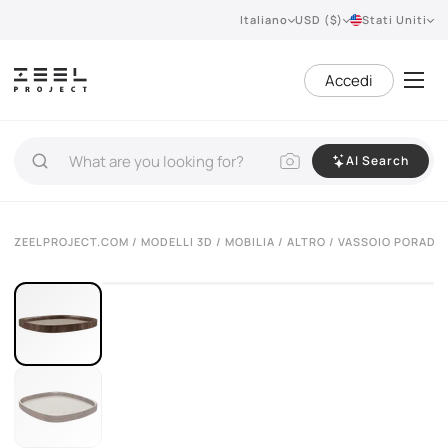
Italiano
USD ($)
Stati Uniti
Accedi
AI Search
VIEW 360°
ZEELPROJECT.COM
/
MODELLI 3D
/
MOBILIA
/
ALTRO
/ VASSOIO PORADA