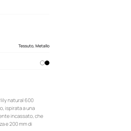
Tessuto
,
Metallo
lily natural 600
, ispirata a una
mente incassato, che
za e 200 mm di