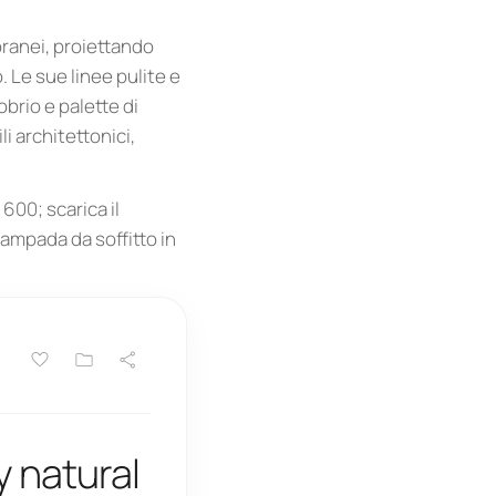
ranei, proiettando
 Le sue linee pulite e
brio e palette di
i architettonici,
600; scarica il
lampada da soffitto in
y natural