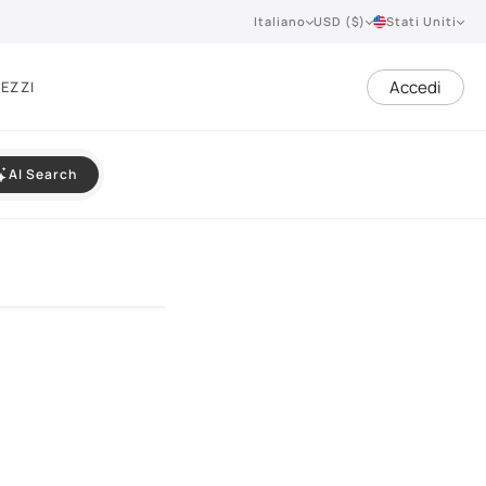
Italiano
USD ($)
Stati Uniti
Accedi
EZZI
AI Search
VIEW 360°