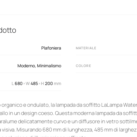
odotto
Plafoniera
MATERIALE
Moderno
,
Minimalismo
COLORE
L
680
W
485
H
200
mm
×
×
 organico e ondulato, la lampada da soffitto LaLampa Water
llo in un design coeso. Questa moderna lampada da soffitto
aralume delicatamente curvo e un diffusore in vetro sottil
 visiva. Misurando 680 mm di lunghezza, 485 mm di larghez