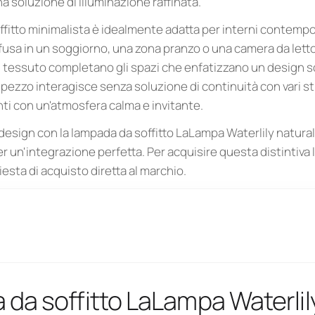
una soluzione di illuminazione raffinata.
fitto minimalista è idealmente adatta per interni contempo
fusa in un soggiorno, una zona pranzo o una camera da letto.
l tessuto completano gli spazi che enfatizzano un design so
 pezzo interagisce senza soluzione di continuità con vari stil
ti con un'atmosfera calma e invitante.
i design con la lampada da soffitto LaLampa Waterlily natural 
r un'integrazione perfetta. Per acquisire questa distintiva 
iesta di acquisto diretta al marchio.
da soffitto LaLampa Waterlil