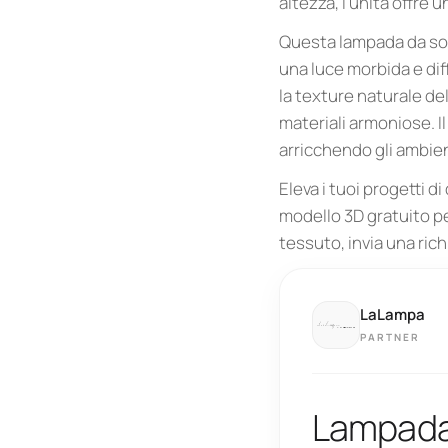
altezza, l'unità offre 
Questa lampada da sof
una luce morbida e dif
la texture naturale de
materiali armoniose. Il
arricchendo gli ambien
Eleva i tuoi progetti d
modello 3D gratuito pe
tessuto, invia una rich
LaLampa
PARTNER
Lampada 