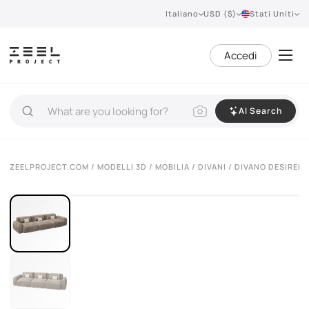
Italiano
USD ($)
Stati Uniti
Accedi
AI Search
VIEW 360°
ZEELPROJECT.COM
/
MODELLI 3D
/
MOBILIA
/
DIVANI
/ DIVANO DESIREE