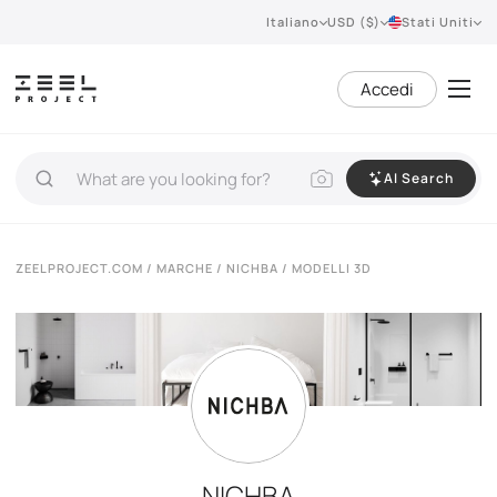
Italiano
USD ($)
Stati Uniti
Accedi
AI Search
ZEELPROJECT.COM
/
MARCHE
/
NICHBA
/ MODELLI 3D
NICHBA