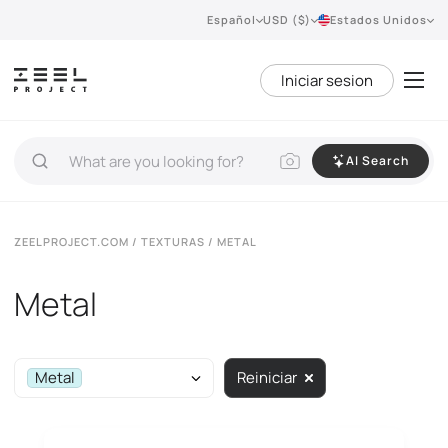
Español
USD ($)
Estados Unidos
Iniciar sesion
AI Search
ZEELPROJECT.COM
/
TEXTURAS
/ METAL
Metal
Metal
Reiniciar