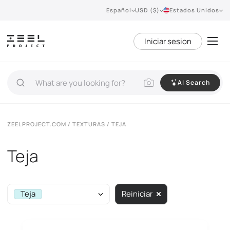
Español
USD ($)
Estados Unidos
Iniciar sesion
AI Search
ZEELPROJECT.COM
/
TEXTURAS
/ TEJA
Teja
Teja
Reiniciar