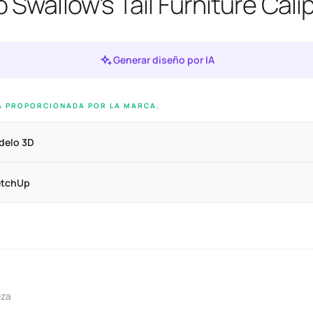
o Swallow’s Tail Furniture Cali
Generar diseño por IA
A PROPORCIONADA POR LA MARCA.
delo 3D
etchUp
eza