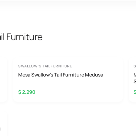
l Furniture
SWALLOW’S TAIL FURNITURE
S
Mesa Swallow’s Tail Furniture Medusa
M
S
$ 2.290
$
i