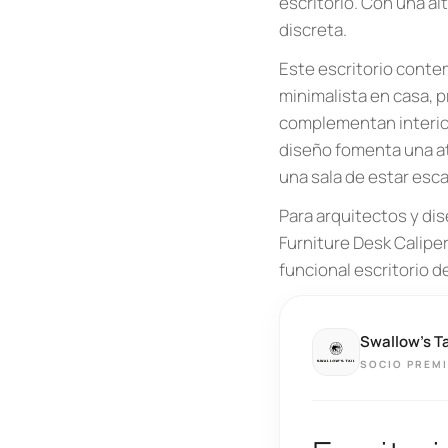
escritorio. Con una a
discreta.
Este escritorio conte
minimalista en casa, 
complementan interior
diseño fomenta una at
una sala de estar esc
Para arquitectos y dis
Furniture Desk Caliper
funcional escritorio d
Swallow’s Ta
SOCIO PREM