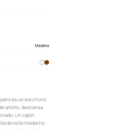
Madera
ipers es un escritorio
 de ancho, descansa
minado. Un cajón
ista de este moderno