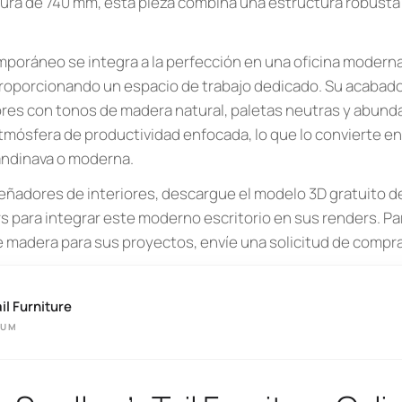
ltura de 740 mm, esta pieza combina una estructura robusta
mporáneo se integra a la perfección en una oficina modern
proporcionando un espacio de trabajo dedicado. Su acabado 
es con tonos de madera natural, paletas neutras y abundan
mósfera de productividad enfocada, lo que lo convierte en 
andinava o moderna.
eñadores de interiores, descargue el modelo 3D gratuito del
s para integrar este moderno escritorio en sus renders. Par
e madera para sus proyectos, envíe una solicitud de compra 
il Furniture
IUM