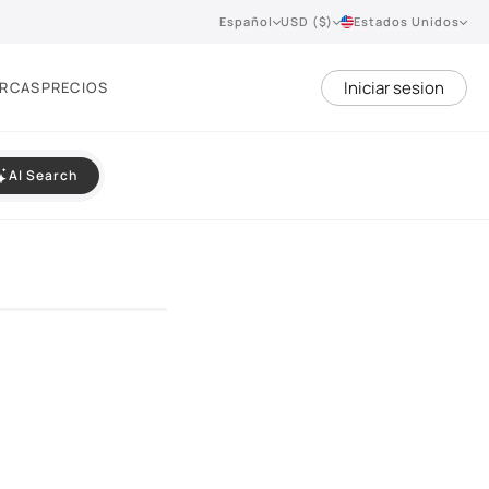
Español
USD ($)
Estados Unidos
Iniciar sesion
RCAS
PRECIOS
AI Search
VIEW 360°