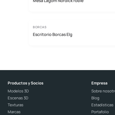
Mesa Lagom Nordick roble
BORCAS
Escritorio Borcas Elg
Productos y Socios
Empresa
Modelos 3D
Sobre nosotr
Escenas 3D
Blog
Texturas
Estadísticas
Marcas
Portafolio