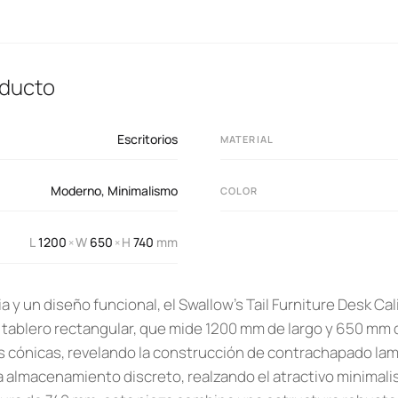
oducto
Escritorios
MATERIAL
Moderno
,
Minimalismo
COLOR
L
1200
W
650
H
740
mm
×
×
a y un diseño funcional, el Swallow’s Tail Furniture Desk Cal
u tablero rectangular, que mide 1200 mm de largo y 650 mm
as cónicas, revelando la construcción de contrachapado la
 almacenamiento discreto, realzando el atractivo minimal