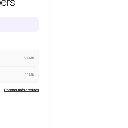
pers
8.4 Mb
14 Mb
Obtener más créditos