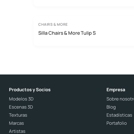
CHAIRS & MORE
Silla Chairs & More Tulip S
Productos y Socios
Empresa
Modelos 3D
Sobre nosotr
Escenas 3D
Blog
Texturas
Estadísticas
Marcas
Portafolio
Artistas