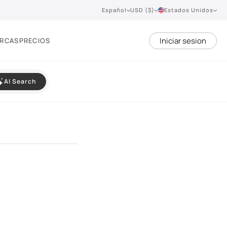
Español
USD ($)
Estados Unidos
Iniciar sesion
RCAS
PRECIOS
AI Search
VIEW 360°