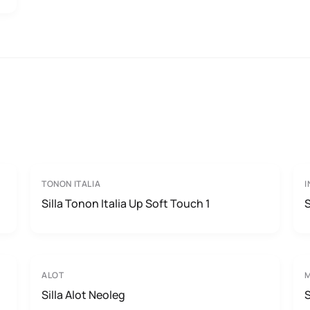
TONON ITALIA
I
Silla Tonon Italia Up Soft Touch 1
S
ALOT
M
Silla Alot Neoleg
S