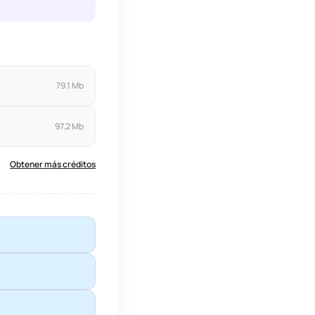
79.1 Mb
97.2 Mb
Obtener más créditos