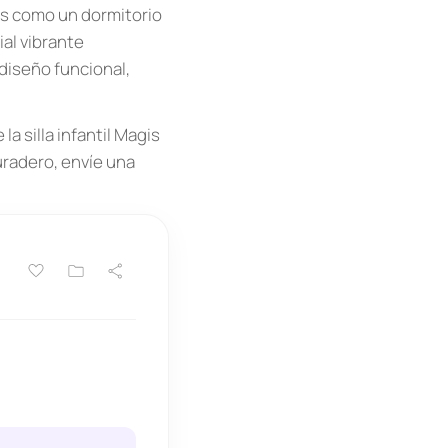
os como un dormitorio
ial vibrante
diseño funcional,
a silla infantil Magis
uradero, envíe una