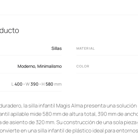
oducto
Sillas
MATERIAL
Moderno
,
Minimalismo
COLOR
L
400
W
390
H
580
mm
×
×
uradero, la silla infantil Magis Alma presenta una solución
infantil apilable mide 580 mm de altura total, 390 mm de anc
 de asiento de 320 mm. Su construcción de una sola pieza 
convierte en una silla infantil de plástico ideal para entornos