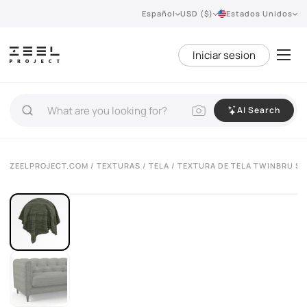
Español
USD ($)
Estados Unidos
Iniciar sesion
AI Search
ZEELPROJECT.COM
/
TEXTURAS
/
TELA
/ TEXTURA DE TELA TWINBRU ST