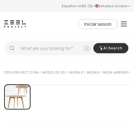
Español
USD ($)
Estados Unidos
Iniciar sesion
AI Search
VIEW 360°
ZEELPROJECT.COM
/
MODELOS 3D
/
MUEBLE
/
MESAS
/ MESA ARBORE H