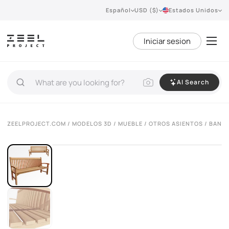
Español
USD ($)
Estados Unidos
Iniciar sesion
AI Search
VIEW 360°
ZEELPROJECT.COM
/
MODELOS 3D
/
MUEBLE
/
OTROS ASIENTOS
/ BANCO