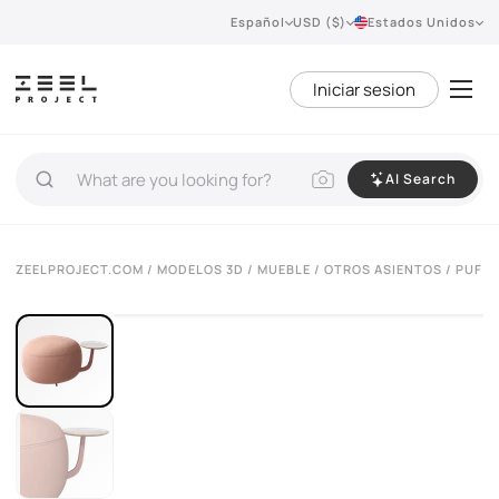
Español
USD ($)
Estados Unidos
Iniciar sesion
AI Search
VIEW 360°
ZEELPROJECT.COM
/
MODELOS 3D
/
MUEBLE
/
OTROS ASIENTOS
/ PUF T