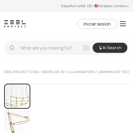
Español
USD ($)
Estados Unidos
Iniciar sesion
AI Search
VIEW 360°
ZEELPROJECT.COM
/
MODELOS 3D
/
ILLUMINATION
/
LÁMPARA DE TECH