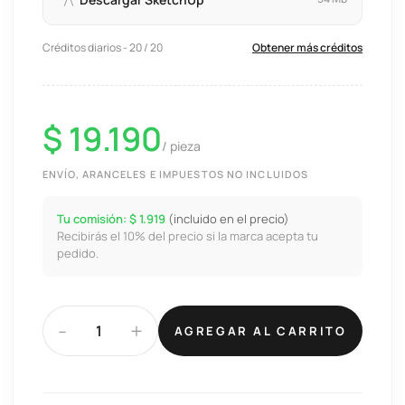
Créditos diarios - 20 / 20
Obtener más créditos
$ 19.190
/ pieza
ENVÍO, ARANCELES E IMPUESTOS NO INCLUIDOS
Tu comisión: $ 1.919
(incluido en el precio)
Recibirás el 10% del precio si la marca acepta tu
pedido.
-
+
AGREGAR AL CARRITO