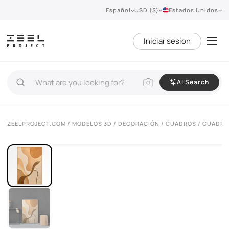
Español
USD ($)
Estados Unidos
Iniciar sesion
AI Search
VIEW 360°
ZEELPROJECT.COM
/
MODELOS 3D
/
DECORACIÓN
/
CUADROS
/ CUADRO