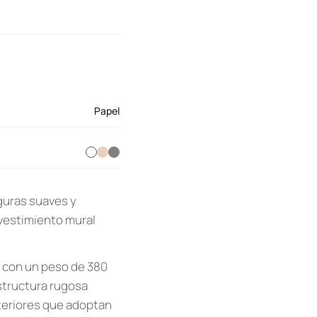
Papel
iguras suaves y
evestimiento mural
) con un peso de 380
structura rugosa
nteriores que adoptan