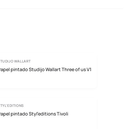
TUDIJO WALLART
apel pintado Studijo Wallart Three of us V1
TYL’EDITIONS
apel pintado Styl’editions Tivoli