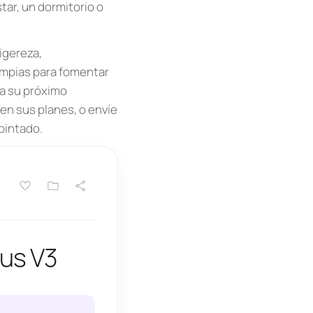
ar, un dormitorio o
igereza,
impias para fomentar
ra su próximo
en sus planes, o envíe
 pintado.
 us V3