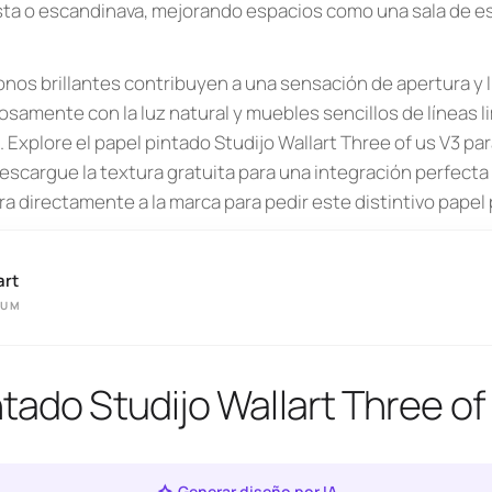
sta o escandinava, mejorando espacios como una sala de est
onos brillantes contribuyen a una sensación de apertura y l
samente con la luz natural y muebles sencillos de líneas l
Explore el papel pintado Studijo Wallart Three of us V3 pa
escargue la textura gratuita para una integración perfecta 
a directamente a la marca para pedir este distintivo papel
art
IUM
ntado Studijo Wallart Three of
Generar diseño por IA