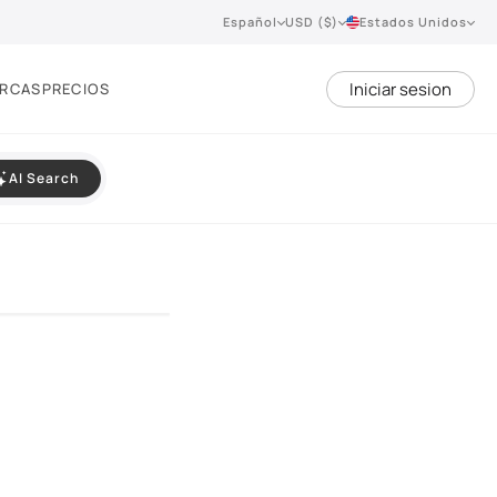
Español
USD ($)
Estados Unidos
Iniciar sesion
RCAS
PRECIOS
AI Search