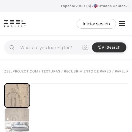
Español
USD ($)
Estados Unidos
Iniciar sesion
AI Search
ZEELPROJECT.COM
/
TEXTURAS
/
RECUBRIMIENTO DE PARED
/ PAPEL P