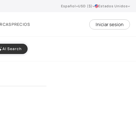
Español
USD ($)
Estados Unidos
Iniciar sesion
RCAS
PRECIOS
AI Search
VIEW 360°