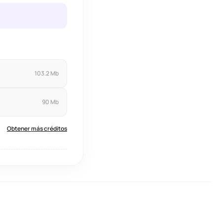
103.2 Mb
90 Mb
Obtener más créditos