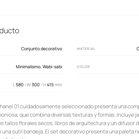
oducto
Conjunto decorativo
C
MATERIAL
Minimalismo
,
Wabi-sabi
COLOR
L
580
W
300
H
415
mm
×
×
Chanel 01 cuidadosamente seleccionado presenta una com
oniosa, que combina diversas texturas y formas. Incluye j
 tallos florales secos, libros de arquitectura y un difusor d
 una sutil bandeja. El set decorativo presenta una paleta 