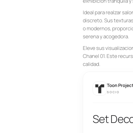
exhibición tranquila y 
Ideal para realzar sa
discreto. Sus texturas
o modernos, proporcio
serena y acogedora.
Eleve sus visualizaci
Chanel 01. Este recur
calidad.
Toon Projec
SOCIO
Set Deco