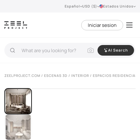
Español
USD ($)
Estados Unidos
Iniciar sesion
AI Search
ZEELPROJECT.COM
/
ESCENAS 3D
/
INTERIOR
/
ESPACIOS RESIDENCIALE