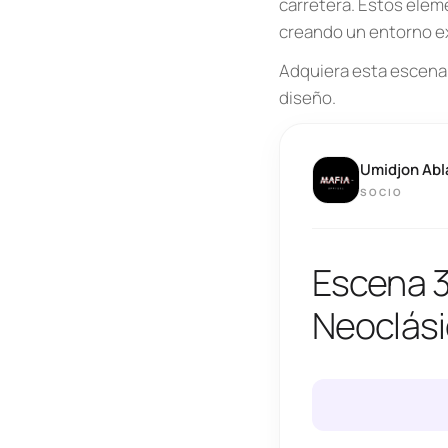
carretera. Estos elem
creando un entorno e
Adquiera esta escena 
diseño.
Umidjon Abl
SOCIO
Escena 3
Neoclás