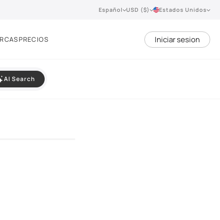
Español
USD ($)
Estados Unidos
Iniciar sesion
RCAS
PRECIOS
AI Search