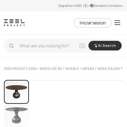
Español
USD ($)
Estados Unidos
Iniciar sesion
AI Search
VIEW 360°
ZEELPROJECT.COM
/
MODELOS 3D
/
MUEBLE
/
MESAS
/ MESA CALMO T7