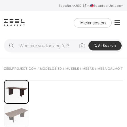
Español
USD ($)
Estados Unidos
Iniciar sesion
AI Search
VIEW 360°
ZEELPROJECT.COM
/
MODELOS 3D
/
MUEBLE
/
MESAS
/ MESA CALMO T6