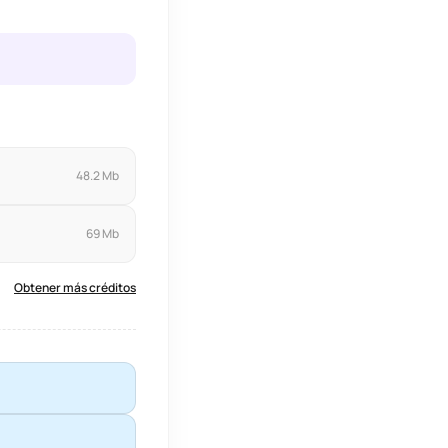
48.2 Mb
69 Mb
Obtener más créditos