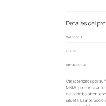
Detalles del pr
CATEGORIA
ESTILO
DIMENSIONES
Caracterizada por su f
MB130 presenta una so
de vidrio balotton, en
silueta. La interacció