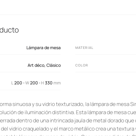
oducto
Lámpara de mesa
MATERIAL
Art déco
,
Clásico
COLOR
L
200
W
200
H
330
mm
×
×
orma sinuosa y su vidrio texturizado, la lámpara de mesa Si
lución de iluminación distintiva. Esta lámpara de mesa cue
cerrada dentro de una intrincada jaula de metal dorado que
n del vidrio craquelado y el marco metálico crea una textura 