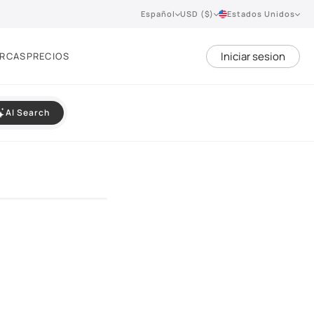
Español
USD ($)
Estados Unidos
Iniciar sesion
RCAS
PRECIOS
AI Search
VIEW 360°