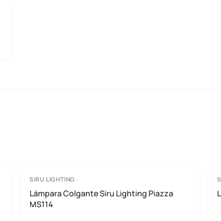
SIRU LIGHTING
S
Lámpara Colgante Siru Lighting Piazza
L
MS114