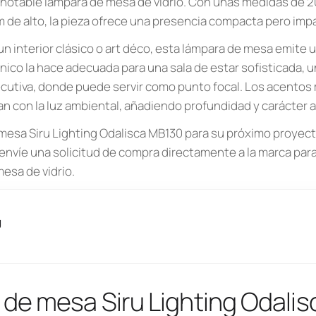
 notable lámpara de mesa de vidrio. Con unas medidas de 2
de alto, la pieza ofrece una presencia compacta pero imp
un interior clásico o art déco, esta lámpara de mesa emite un
ico la hace adecuada para una sala de estar sofisticada, u
ecutiva, donde puede servir como punto focal. Los acentos m
an con la luz ambiental, añadiendo profundidad y carácter a
 mesa Siru Lighting Odalisca MB130 para su próximo proyec
envíe una solicitud de compra directamente a la marca para
mesa de vidrio.
g
de mesa Siru Lighting Odali