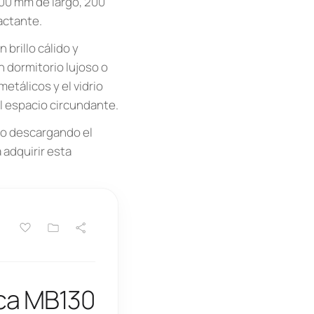
00 mm de largo, 200
actante.
 brillo cálido y
n dormitorio lujoso o
etálicos y el vidrio
l espacio circundante.
to descargando el
 adquirir esta
sca MB130