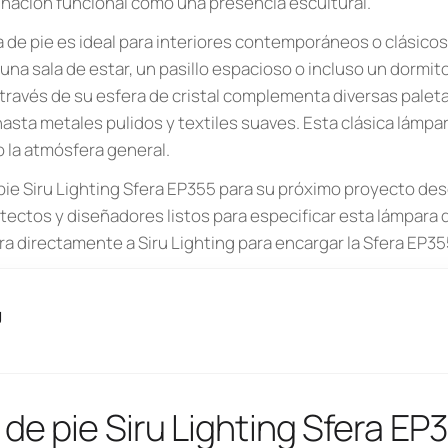
inación funcional como una presencia escultural.
a de pie es ideal para interiores contemporáneos o clásico
 una sala de estar, un pasillo espacioso o incluso un dormito
a través de su esfera de cristal complementa diversas palet
sta metales pulidos y textiles suaves. Esta clásica lámpara
 la atmósfera general.
 pie Siru Lighting Sfera EP355 para su próximo proyecto d
itectos y diseñadores listos para especificar esta lámpara de
a directamente a Siru Lighting para encargar la Sfera EP35
g
de pie Siru Lighting Sfera EP