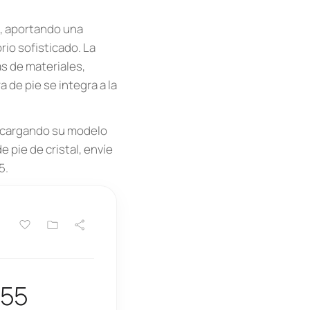
s, aportando una
rio sofisticado. La
as de materiales,
 de pie se integra a la
escargando su modelo
 pie de cristal, envíe
5.
355