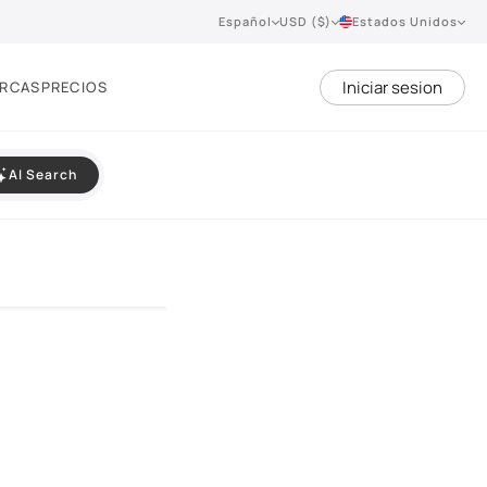
Español
USD ($)
Estados Unidos
Iniciar sesion
RCAS
PRECIOS
AI Search
VIEW 360°