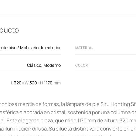
oducto
de piso / Mobiliario de exterior
MATERIAL
Clásico
,
Moderno
COLOR
L
320
W
320
H
1170
mm
×
×
niosa mezcla de formas, la lámpara de pie Siru Lighting S
 esférica elaborada en cristal, sostenida por una columna d
l. Esta elegante pieza, que mide 1170 mm de altura, 320 m
 iluminación difusa. Su silueta distintiva la convierte en u