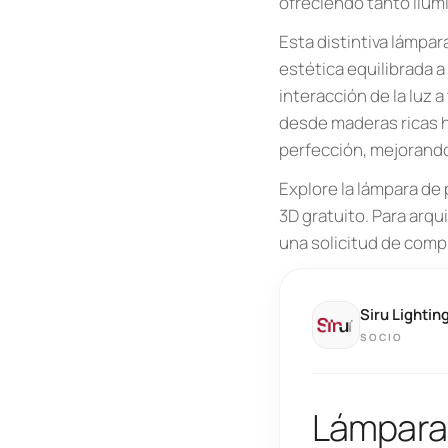
ofreciendo tanto ilum
Esta distintiva lámpar
estética equilibrada a
interacción de la luz 
desde maderas ricas ha
perfección, mejorando
Explore la lámpara de
3D gratuito. Para arqu
una solicitud de compr
Siru Lightin
SOCIO
Lámpara 