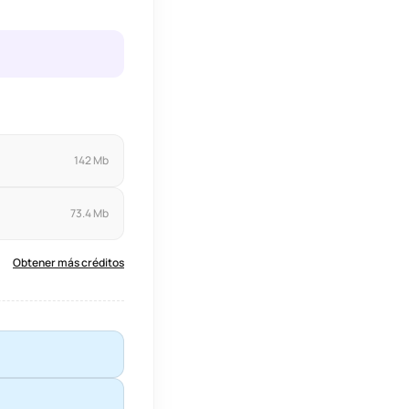
142 Mb
73.4 Mb
Obtener más créditos