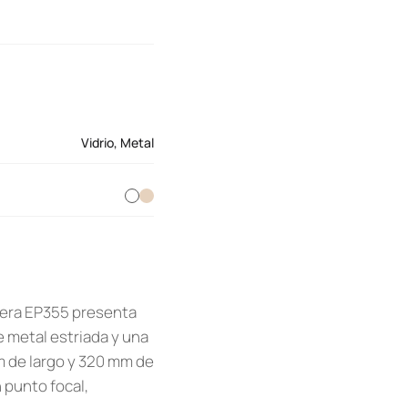
Vidrio
,
Metal
fera EP355 presenta
e metal estriada y una
m de largo y 320 mm de
n punto focal,