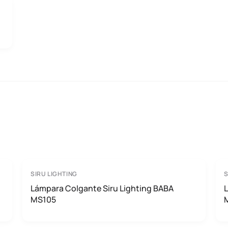
SIRU LIGHTING
S
Lámpara Colgante Siru Lighting BABA
L
MS105