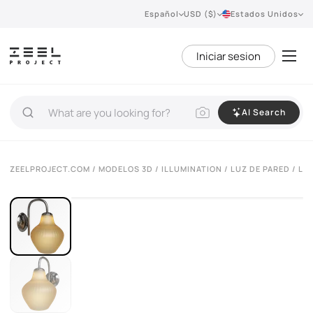
Español
USD ($)
Estados Unidos
Iniciar sesion
AI Search
VIEW 360°
ZEELPROJECT.COM
/
MODELOS 3D
/
ILLUMINATION
/
LUZ DE PARED
/ LÁ