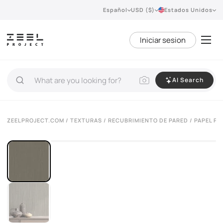
Español
USD ($)
Estados Unidos
Iniciar sesion
AI Search
ZEELPROJECT.COM
/
TEXTURAS
/
RECUBRIMIENTO DE PARED
/ PAPEL P