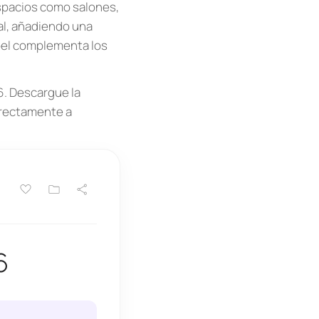
espacios como salones,
tal, añadiendo una
apel complementa los
6. Descargue la
irectamente a
6