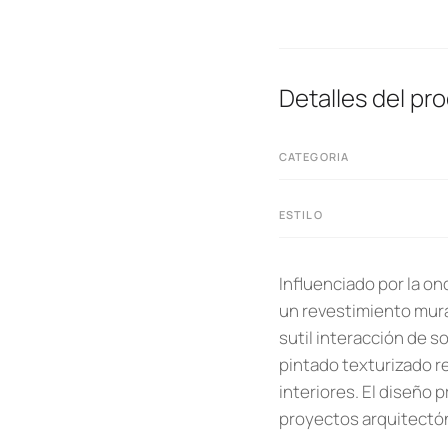
Detalles del pr
CATEGORIA
ESTILO
Influenciado por la on
un revestimiento mura
sutil interacción de s
pintado texturizado re
interiores. El diseño 
proyectos arquitect