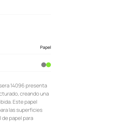
Papel
issera 14096 presenta
ucturado, creando una
ibida. Este papel
ara las superficies
l de papel para