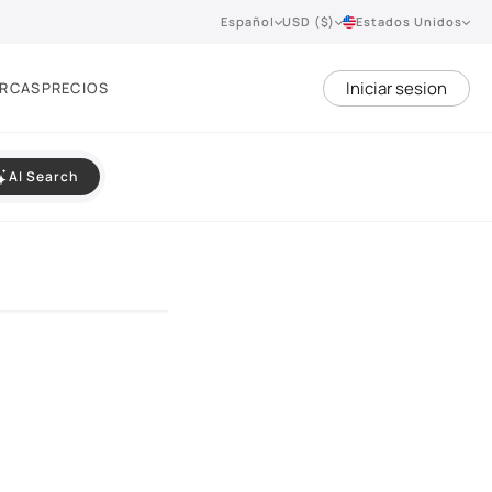
Español
USD ($)
Estados Unidos
Iniciar sesion
RCAS
PRECIOS
AI Search