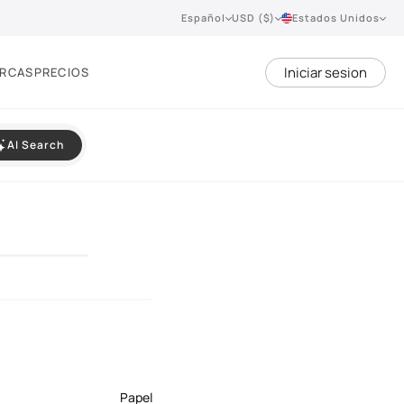
Español
USD ($)
Estados Unidos
Iniciar sesion
RCAS
PRECIOS
AI Search
Papel