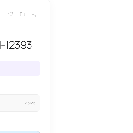
d-12393
2.5 Mb