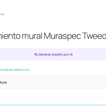
IUM
miento mural Muraspec Twee
Generar diseño por IA
ESCARGA GRATUITA.
tura