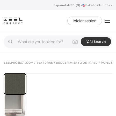
Español
USD ($)
Estados Unidos
Iniciar sesion
AI Search
ZEELPROJECT.COM
/
TEXTURAS
/
RECUBRIMIENTO DE PARED
/ PAPEL P