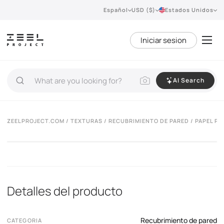
Español
USD ($)
Estados Unidos
Iniciar sesion
AI Search
ZEELPROJECT.COM
/
TEXTURAS
/
RECUBRIMIENTO DE PARED
/ PAPEL P
Detalles del producto
Recubrimiento de pared
CATEGORIA