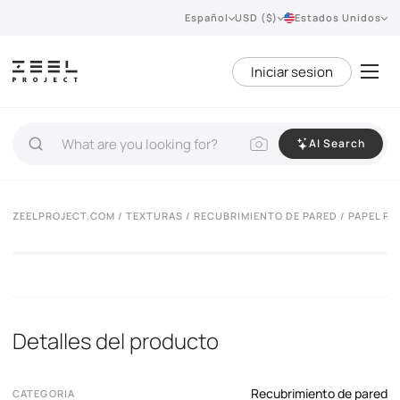
Español
USD ($)
Estados Unidos
Iniciar sesion
AI Search
ZEELPROJECT.COM
/
TEXTURAS
/
RECUBRIMIENTO DE PARED
/ PAPEL P
Detalles del producto
Recubrimiento de pared
CATEGORIA