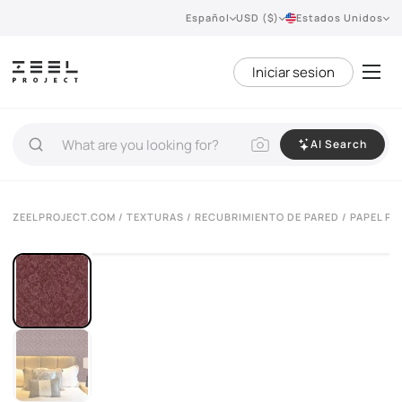
Español
USD ($)
Estados Unidos
Iniciar sesion
AI Search
ZEELPROJECT.COM
/
TEXTURAS
/
RECUBRIMIENTO DE PARED
/ PAPEL P